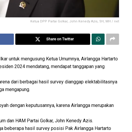
Ketua DPP Partai Golkar, John Kenedy Azis, SH, MH / net
Share on Twitter
olkar untuk mengusung Ketua Umumnya, Airlangga Hartarto
Presiden 2024 mendatang, mendapat tanggapan yang
ena dari berbagai hasil survey dianggap elektabilitasnya
uga mengapung.
goyah dengan keputusannya, karena Airlangga merupakan
um dan HAM Partai Golkar, John Kenedy Azis.
ga beberapa hasil survey posisi Pak Airlangga Hartarto