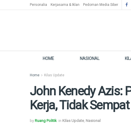
Personalia
Kerjasama & Iklan
Pedoman Media Siber
HOME
NASIONAL
KI
Home
Kilas Update
John Kenedy Azis: P
Kerja, Tidak Sempat
by
Ruang Politik
in
Kilas Update
,
Nasional