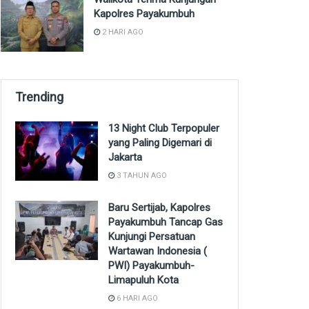
Kapolres Payakumbuh
2 HARI AGO
Trending
13 Night Club Terpopuler
yang Paling Digemari di
Jakarta
3 TAHUN AGO
Baru Sertijab, Kapolres
Payakumbuh Tancap Gas
Kunjungi Persatuan
Wartawan Indonesia (
PWI) Payakumbuh-
Limapuluh Kota
6 HARI AGO