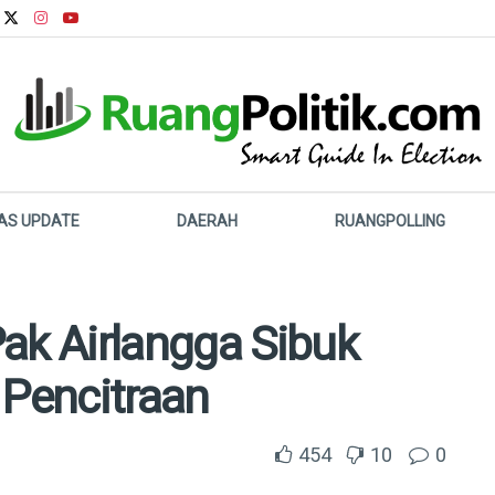
LAS UPDATE
DAERAH
RUANGPOLLING
ak Airlangga Sibuk
 Pencitraan
454
10
0