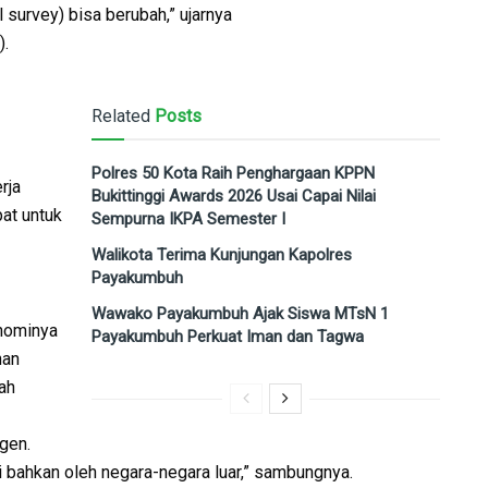
 survey) bisa berubah,” ujarnya
).
Related
Posts
Polres 50 Kota Raih Penghargaan KPPN
rja
Bukittinggi Awards 2026 Usai Capai Nilai
at untuk
Sempurna IKPA Semester I
Walikota Terima Kunjungan Kapolres
Payakumbuh
Wawako Payakumbuh Ajak Siswa MTsN 1
onominya
Payakumbuh Perkuat Iman dan Tagwa
han
ah
gen.
i bahkan oleh negara-negara luar,” sambungnya.