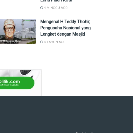
Lima Puluh Kota
4 MINGGU AGO
Mengenal H Teddy Thohir,
Pengusaha Nasional yang
Lengket dengan Masjid
4 TAHUN AGO