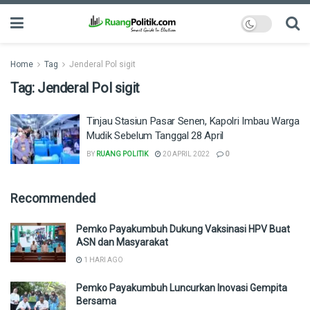
Home
Tag
Jenderal Pol sigit
Tag:
Jenderal Pol sigit
Tinjau Stasiun Pasar Senen, Kapolri Imbau Warga
Mudik Sebelum Tanggal 28 April
BY
RUANG POLITIK
20 APRIL 2022
0
Recommended
Pemko Payakumbuh Dukung Vaksinasi HPV Buat
ASN dan Masyarakat
1 HARI AGO
Pemko Payakumbuh Luncurkan Inovasi Gempita
Bersama