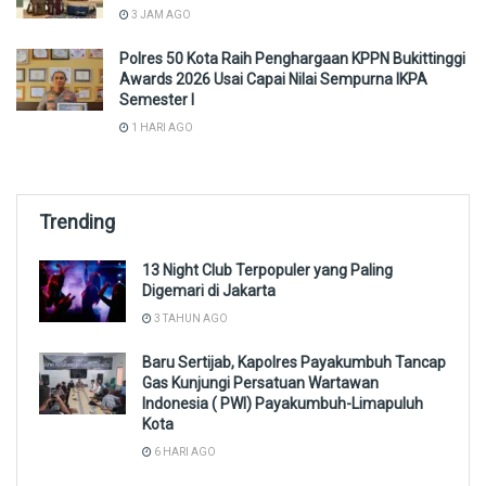
3 JAM AGO
Polres 50 Kota Raih Penghargaan KPPN Bukittinggi
Awards 2026 Usai Capai Nilai Sempurna IKPA
Semester I
1 HARI AGO
Trending
13 Night Club Terpopuler yang Paling
Digemari di Jakarta
3 TAHUN AGO
Baru Sertijab, Kapolres Payakumbuh Tancap
Gas Kunjungi Persatuan Wartawan
Indonesia ( PWI) Payakumbuh-Limapuluh
Kota
6 HARI AGO