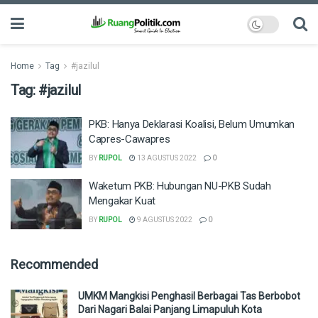
Home
Tag
#jazilul
Tag:
#jazilul
PKB: Hanya Deklarasi Koalisi, Belum Umumkan
Capres-Cawapres
BY
RUPOL
13 AGUSTUS 2022
0
Waketum PKB: Hubungan NU-PKB Sudah
Mengakar Kuat
BY
RUPOL
9 AGUSTUS 2022
0
Recommended
UMKM Mangkisi Penghasil Berbagai Tas Berbobot
Dari Nagari Balai Panjang Limapuluh Kota