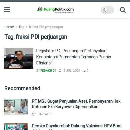
Home
Tag
fraksi PDI perjuangan
Tag:
fraksi PDI perjuangan
Legislator PDI Perjuangan Pertanyakan
Konsistensi Pemerintah Terhadap Prinsip
Efisiensi
BY
REDAKSI 01
15 JULI 2025
0
Recommended
PT MSJ Gugat Penjualan Aset, Pembayaran Hak
Ratusan Eks Karyawan Dipersoalkan
1 HARI AGO
Pemko Payakumbuh Dukung Vaksinasi HPV Buat