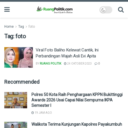
Home
Tag
foto
Tag:
foto
Viral Foto Baliho Kelewat Cantik, Ini
Perbandingan Wajah Asli Evi Apita
BY
RUANG POLITIK
24 OKTOBER 2023
0
Recommended
Polres 50 Kota Raih Penghargaan KPPN Bukittinggi
Awards 2026 Usai Capai Nilai Sempurna IKPA
Semester I
19 JAM AGO
Walikota Terima Kunjungan Kapolres Payakumbuh