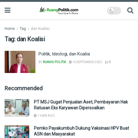
Home
Tag
dan Koalisi
Tag:
dan Koalisi
Politik, Ideologi, dan Koalisi
BY
RUANG POLITIK
16 SEPTEMBER 2023
0
Recommended
PT MSJ Gugat Penjualan Aset, Pembayaran Hak
Ratusan Eks Karyawan Dipersoalkan
1 HARI AGO
Pemko Payakumbuh Dukung Vaksinasi HPV Buat
ASN dan Masyarakat