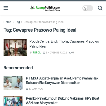
Home
Tag
Cawapres Prabowo Paling Ideal
Tag:
Cawapres Prabowo Paling Ideal
Populi Centre: Erick Thohir, Cawapres Prabowo
Paling Ideal
BY
RUPOL
5 NOVEMBER 2022
0
Recommended
PT MSJ Gugat Penjualan Aset, Pembayaran Hak
Ratusan Eks Karyawan Dipersoalkan
17 JAM AGO
Pemko Payakumbuh Dukung Vaksinasi HPV Buat
ASN dan Masyarakat