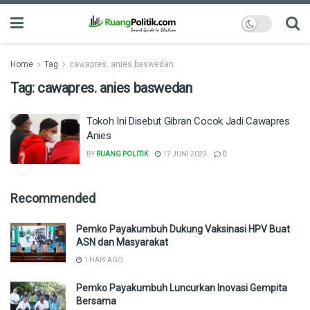
Home
Tag
cawapres. anies baswedan
Tag:
cawapres. anies baswedan
Tokoh Ini Disebut Gibran Cocok Jadi Cawapres
Anies
BY
RUANG POLITIK
17 JUNI 2023
0
Recommended
Pemko Payakumbuh Dukung Vaksinasi HPV Buat
ASN dan Masyarakat
1 HARI AGO
Pemko Payakumbuh Luncurkan Inovasi Gempita
Bersama