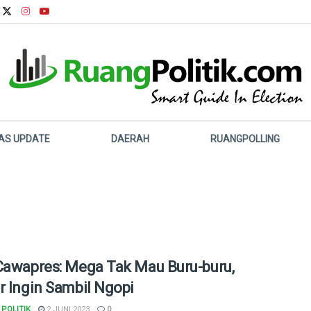
LAS UPDATE
DAERAH
RUANGPOLLING
Cawapres: Mega Tak Mau Buru-buru,
r Ingin Sambil Ngopi
POLITIK
2 JUNI 2023
0