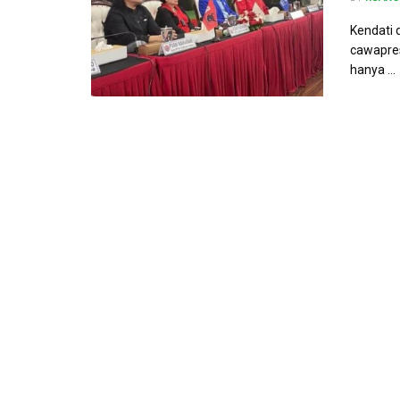
Kendati 
cawapres
hanya ...