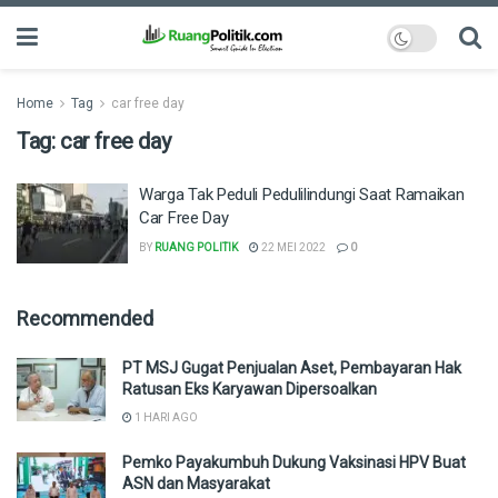
Home
Tag
car free day
Tag:
car free day
Warga Tak Peduli Pedulilindungi Saat Ramaikan
Car Free Day
BY
RUANG POLITIK
22 MEI 2022
0
Recommended
PT MSJ Gugat Penjualan Aset, Pembayaran Hak
Ratusan Eks Karyawan Dipersoalkan
1 HARI AGO
Pemko Payakumbuh Dukung Vaksinasi HPV Buat
ASN dan Masyarakat