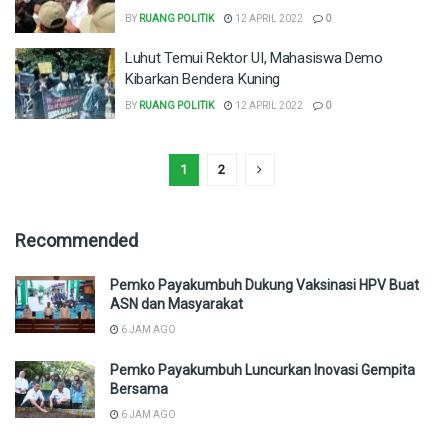
BY
RUANG POLITIK
12 APRIL 2022
0
Luhut Temui Rektor UI, Mahasiswa Demo
Kibarkan Bendera Kuning
BY
RUANG POLITIK
12 APRIL 2022
0
1
2
Recommended
Pemko Payakumbuh Dukung Vaksinasi HPV Buat
ASN dan Masyarakat
6 JAM AGO
Pemko Payakumbuh Luncurkan Inovasi Gempita
Bersama
6 JAM AGO