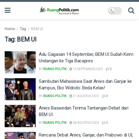
Home
Tag
BEM UI
Tag:
BEM UI
Adu Gagasan 14 September, BEM UI Sudah Kirim
Undangan ke Tiga Bacapres
BY
RUANG POLITIK
13 SEPTEMBER 2023
0
Sambutan Mahasiswa Saat Anies dan Ganjar ke
Kampus, Eko Widodo: Beda Kelas!
BY
RUANG POLITIK
31 AGUSTUS 2023
0
Anies Baswedan Terima Tantangan Debat dari
BEM UI
BY
RUANG POLITIK
28 AGUSTUS 2023
0
Rencana Debat Anies, Ganjar, dan Prabowo di UI,