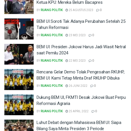
Ketua KPU: Mereka Belum Bacapres
BY
RUANG POLITIK
25 AGUSTUS 2023
0
BEM UI Soroti Tak Adanya Perubahan Setelah 25
Tahun Reformasi
BY
RUANG POLITIK
23 MEI 2023
0
BEM UI: Presiden Jokowi Harus Jadi Wasit Netral
saat Pemilu 2024
BY
RUANG POLITIK
22 MEI 2023
0
Rencana Gelar Demo Tolak Pengesahan RKUHP,
BEM UI: Kami Tetap Minta Draf RKUHP Dibuka
BY
RUANG POLITIK
26 JUNI 2022
0
Dukung BEM UI, FKMTI Desak Jokowi Buat Perpu
Reformasi Agraria
BY
RUANG POLITIK
25 APRIL 2022
0
Luhut Debat dengan Mahasiswa BEM UI: Siapa
Bilang Saya Minta Presiden 3 Periode