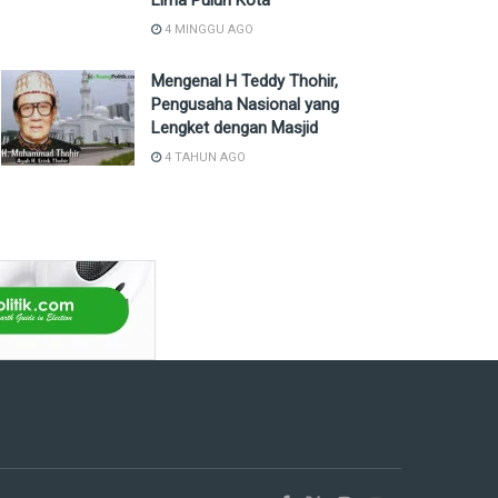
Lima Puluh Kota
4 MINGGU AGO
Mengenal H Teddy Thohir,
Pengusaha Nasional yang
Lengket dengan Masjid
4 TAHUN AGO