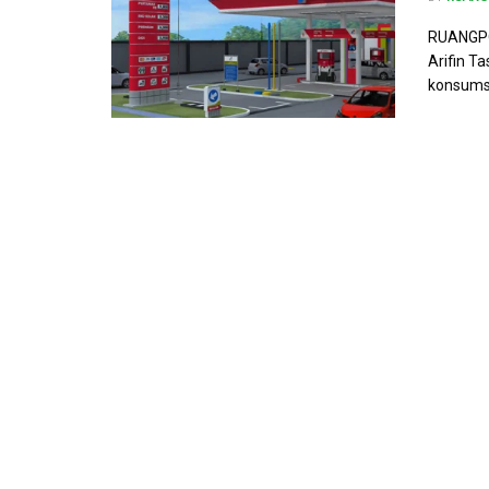
RUANGPO
Arifin T
konsumsi