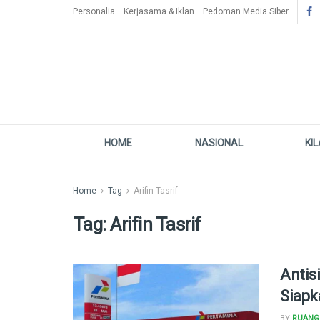
Personalia
Kerjasama & Iklan
Pedoman Media Siber
HOME
NASIONAL
KI
Home
Tag
Arifin Tasrif
Tag:
Arifin Tasrif
Antis
Siapk
BY
RUANG 