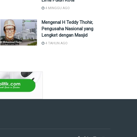
Lima Puluh Kota
4 MINGGU AGO
Mengenal H Teddy Thohir,
Pengusaha Nasional yang
Lengket dengan Masjid
4 TAHUN AGO