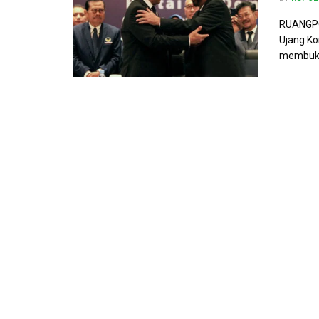
RUANGPOL
Ujang K
membuka 