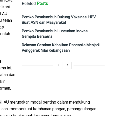
li Kota
Related
Posts
dikasi
I AU
Pemko Payakumbuh Dukung Vaksinasi HPV
U telah
Buat ASN dan Masyarakat
tas
Pemko Payakumbuh Luncurkan Inovasi
rintah
Gempita Bersama
Relawan Gerakan Kebajikan Pancasila Menjadi
Penggerak Nilai Kebangsaan
s
ma ini.
atan dan
kin
arman.
n TNI AU merupakan modal penting dalam mendukung
manan, memperkuat ketahanan pangan, penanggulangan
n yang berdampak langsung bagi warga.