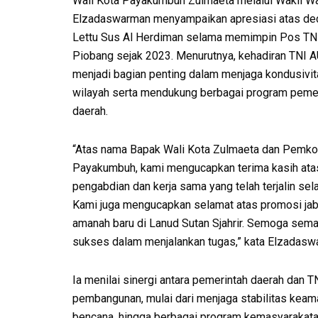
Wali Kota Payakumbuh Zulmaeta melalui Wakil Wa
Elzadaswarman menyampaikan apresiasi atas de
Lettu Sus Al Herdiman selama memimpin Pos TN
Piobang sejak 2023. Menurutnya, kehadiran TNI A
menjadi bagian penting dalam menjaga kondusivi
wilayah serta mendukung berbagai program peme
daerah.
“Atas nama Bapak Wali Kota Zulmaeta dan Pemko
Payakumbuh, kami mengucapkan terima kasih ata
pengabdian dan kerja sama yang telah terjalin sela
Kami juga mengucapkan selamat atas promosi jab
amanah baru di Lanud Sutan Sjahrir. Semoga sema
sukses dalam menjalankan tugas,” kata Elzadasw
Ia menilai sinergi antara pemerintah daerah da
pembangunan, mulai dari menjaga stabilitas kea
bencana, hingga berbagai program kemasyarakata