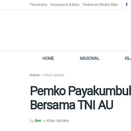
Personalia
Kerjasama & Iklan
Pedoman Media Siber
HOME
NASIONAL
KI
Home
Kilas Update
Pemko Payakumbuh 
Bersama TNI AU
by
Ben
in
Kilas Update