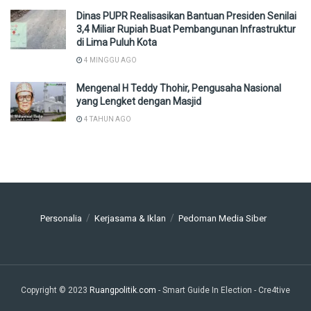
Dinas PUPR Realisasikan Bantuan Presiden Senilai
3,4 Miliar Rupiah Buat Pembangunan Infrastruktur
di Lima Puluh Kota
4 MINGGU AGO
Mengenal H Teddy Thohir, Pengusaha Nasional
yang Lengket dengan Masjid
4 TAHUN AGO
Personalia
Kerjasama & Iklan
Pedoman Media Siber
Copyright © 2023
Ruangpolitik.com
- Smart Guide In Election
- Cre4tive