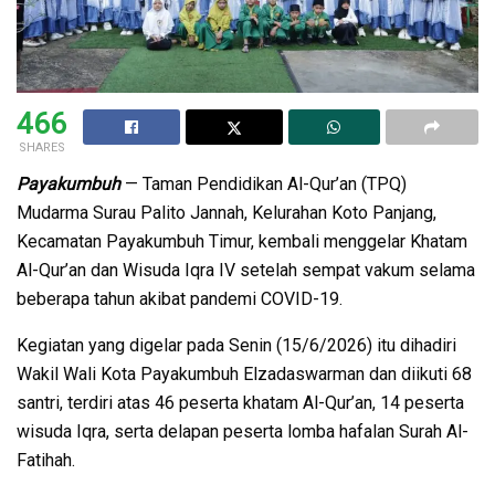
466
SHARES
Payakumbuh
— Taman Pendidikan Al-Qur’an (TPQ)
Mudarma Surau Palito Jannah, Kelurahan Koto Panjang,
Kecamatan Payakumbuh Timur, kembali menggelar Khatam
Al-Qur’an dan Wisuda Iqra IV setelah sempat vakum selama
beberapa tahun akibat pandemi COVID-19.
Kegiatan yang digelar pada Senin (15/6/2026) itu dihadiri
Wakil Wali Kota Payakumbuh Elzadaswarman dan diikuti 68
santri, terdiri atas 46 peserta khatam Al-Qur’an, 14 peserta
wisuda Iqra, serta delapan peserta lomba hafalan Surah Al-
Fatihah.