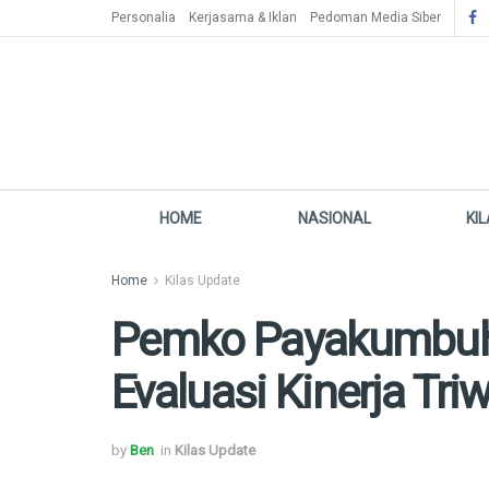
Personalia
Kerjasama & Iklan
Pedoman Media Siber
HOME
NASIONAL
KI
Home
Kilas Update
Pemko Payakumbuh 
Evaluasi Kinerja Tri
by
Ben
in
Kilas Update