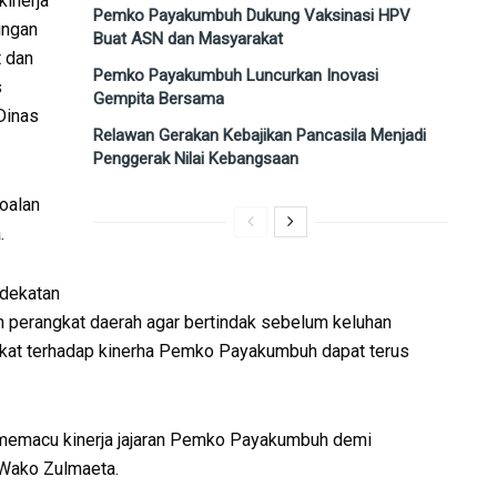
kinerja
Pemko Payakumbuh Dukung Vaksinasi HPV
ungan
Buat ASN dan Masyarakat
 dan
Pemko Payakumbuh Luncurkan Inovasi
s
Gempita Bersama
Dinas
Relawan Gerakan Kebajikan Pancasila Menjadi
Penggerak Nilai Kebangsaan
oalan
.
dekatan
uh perangkat daerah agar bertindak sebelum keluhan
akat terhadap kinerha Pemko Payakumbuh dapat terus
m memacu kinerja jajaran Pemko Payakumbuh demi
 Wako Zulmaeta.