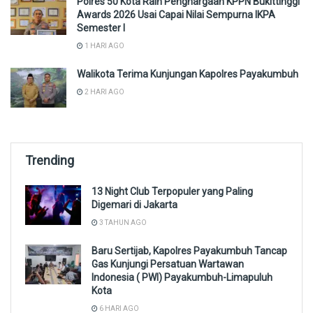
Polres 50 Kota Raih Penghargaan KPPN Bukittinggi
Awards 2026 Usai Capai Nilai Sempurna IKPA
Semester I
1 HARI AGO
Walikota Terima Kunjungan Kapolres Payakumbuh
2 HARI AGO
Trending
13 Night Club Terpopuler yang Paling
Digemari di Jakarta
3 TAHUN AGO
Baru Sertijab, Kapolres Payakumbuh Tancap
Gas Kunjungi Persatuan Wartawan
Indonesia ( PWI) Payakumbuh-Limapuluh
Kota
6 HARI AGO