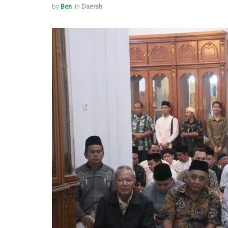
by
Ben
in
Daerah