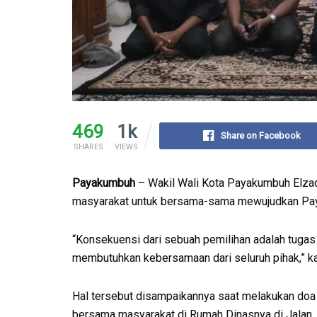
469
1k
Share on Facebook
SHARES
VIEWS
Payakumbuh
– Wakil Wali Kota Payakumbuh Elza
masyarakat untuk bersama-sama mewujudkan Paya
“Konsekuensi dari sebuah pemilihan adalah tuga
membutuhkan kebersamaan dari seluruh pihak,” k
Hal tersebut disampaikannya saat melakukan doa
bersama masyarakat di Rumah Dinasnya di Jalan