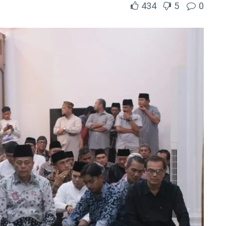
434
5
0