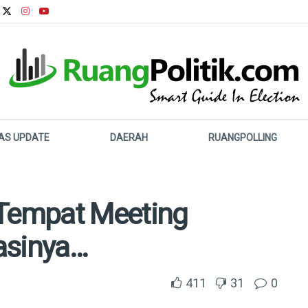
LAS UPDATE
DAERAH
RUANGPOLLING
 Tempat Meeting
asinya…
411
31
0