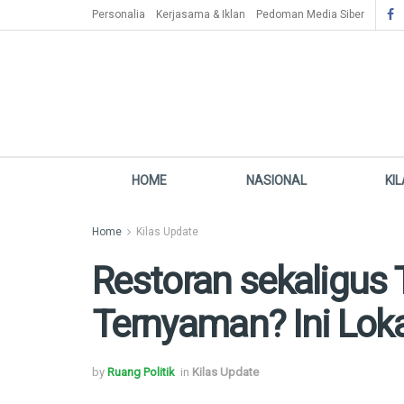
Personalia
Kerjasama & Iklan
Pedoman Media Siber
HOME
NASIONAL
KI
Home
Kilas Update
Restoran sekaligus
Ternyaman? Ini Lok
by
Ruang Politik
in
Kilas Update