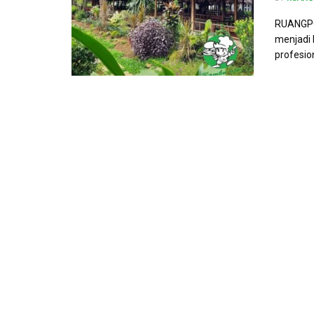
RUANGPO
menjadi 
profesio