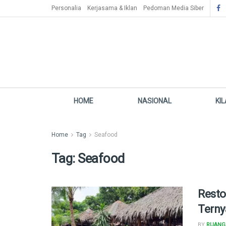
Personalia
Kerjasama & Iklan
Pedoman Media Siber
HOME
NASIONAL
KI
Home
Tag
Seafood
Tag:
Seafood
Resto
Terny
BY
RUANG 