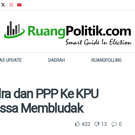
LAS UPDATE
DAERAH
RUANGPOLLING
ra dan PPP Ke KPU
assa Membludak
432
13
0