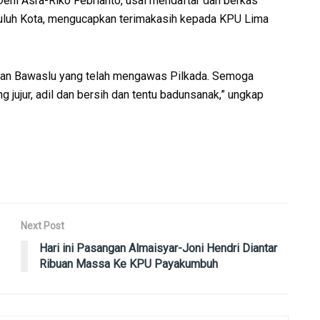
Deni Asra-Riko Febrianto, usai mendaftar dan berkas
uluh Kota, mengucapkan terimakasih kepada KPU Lima
dan Bawaslu yang telah mengawas Pilkada. Semoga
g jujur, adil dan bersih dan tentu badunsanak,” ungkap
Next Post
Hari ini Pasangan Almaisyar-Joni Hendri Diantar
Ribuan Massa Ke KPU Payakumbuh