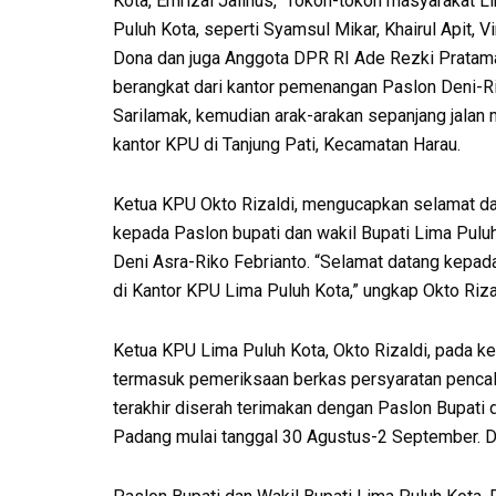
Kota, Emrizal Jalinus, Tokoh-tokoh masyarakat L
Puluh Kota, seperti Syamsul Mikar, Khairul Apit, V
Dona dan juga Anggota DPR RI Ade Rezki Pratam
berangkat dari kantor pemenangan Paslon Deni-Ri
Sarilamak, kemudian arak-arakan sepanjang jalan 
kantor KPU di Tanjung Pati, Kecamatan Harau.
Ketua KPU Okto Rizaldi, mengucapkan selamat d
kepada Paslon bupati dan wakil Bupati Lima Puluh
Deni Asra-Riko Febrianto. “Selamat datang kepad
di Kantor KPU Lima Puluh Kota,” ungkap Okto Riza
Ketua KPU Lima Puluh Kota, Okto Rizaldi, pada 
termasuk pemeriksaan berkas persyaratan pencal
terakhir diserah terimakan dengan Paslon Bupati 
Padang mulai tanggal 30 Agustus-2 September. Di