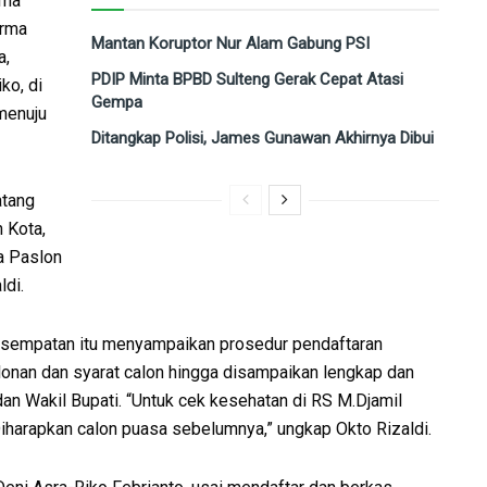
ima
irma
Mantan Koruptor Nur Alam Gabung PSI
a,
PDIP Minta BPBD Sulteng Gerak Cepat Atasi
ko, di
Gempa
menuju
Ditangkap Polisi, James Gunawan Akhirnya Dibui
atang
 Kota,
a Paslon
ldi.
kesempatan itu menyampaikan prosedur pendaftaran
onan dan syarat calon hingga disampaikan lengkap dan
dan Wakil Bupati. “Untuk cek kesehatan di RS M.Djamil
harapkan calon puasa sebelumnya,” ungkap Okto Rizaldi.