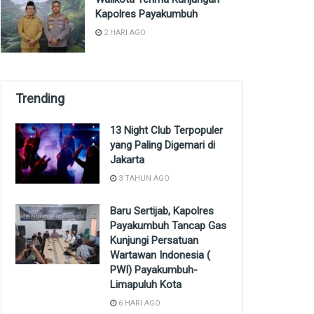
Kapolres Payakumbuh
2 HARI AGO
Trending
13 Night Club Terpopuler
yang Paling Digemari di
Jakarta
3 TAHUN AGO
Baru Sertijab, Kapolres
Payakumbuh Tancap Gas
Kunjungi Persatuan
Wartawan Indonesia (
PWI) Payakumbuh-
Limapuluh Kota
6 HARI AGO