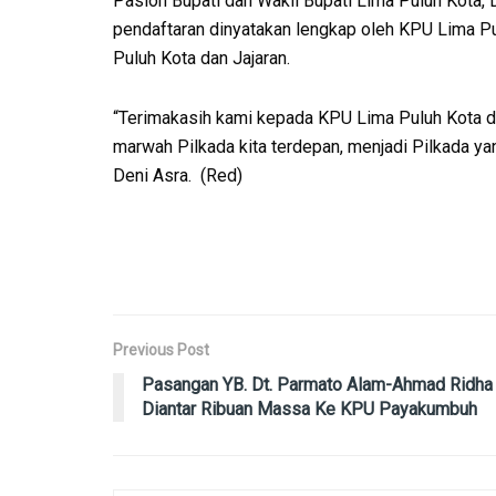
Paslon Bupati dan Wakil Bupati Lima Puluh Kota, 
pendaftaran dinyatakan lengkap oleh KPU Lima P
Puluh Kota dan Jajaran.
“Terimakasih kami kepada KPU Lima Puluh Kota 
marwah Pilkada kita terdepan, menjadi Pilkada yan
Deni Asra. (Red)
Previous Post
Pasangan YB. Dt. Parmato Alam-Ahmad Ridha
Diantar Ribuan Massa Ke KPU Payakumbuh