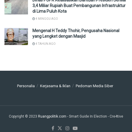
Dinas PUPR Realisasikan Bantuan Presiden Senilai
3,4 Miliar Rupiah Buat Pembangunan Infrastruktur
di Lima Puluh Kota
4 MINGGU AGO
Mengenal H Teddy Thohir, Pengusaha Nasional
yang Lengket dengan Masjid
4 TAHUN AGO
Personalia
Kerjasama & Iklan
Pedoman Media Siber
Copyright © 2023
Ruangpolitik.com
- Smart Guide In Election
- Cre4tive