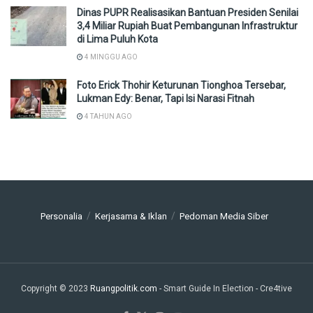
Dinas PUPR Realisasikan Bantuan Presiden Senilai
3,4 Miliar Rupiah Buat Pembangunan Infrastruktur
di Lima Puluh Kota
4 MINGGU AGO
Foto Erick Thohir Keturunan Tionghoa Tersebar,
Lukman Edy: Benar, Tapi Isi Narasi Fitnah
4 TAHUN AGO
Personalia
Kerjasama & Iklan
Pedoman Media Siber
Copyright © 2023
Ruangpolitik.com
- Smart Guide In Election
- Cre4tive