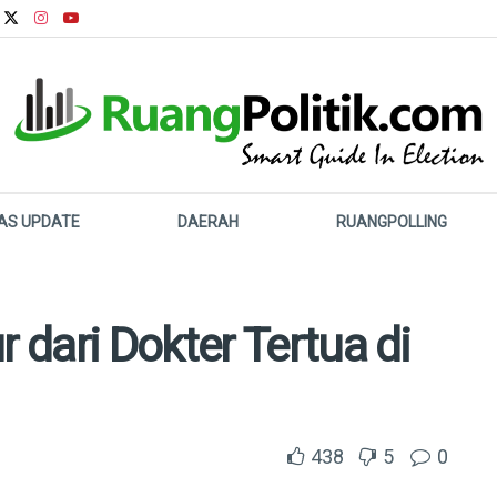
LAS UPDATE
DAERAH
RUANGPOLLING
dari Dokter Tertua di
438
5
0