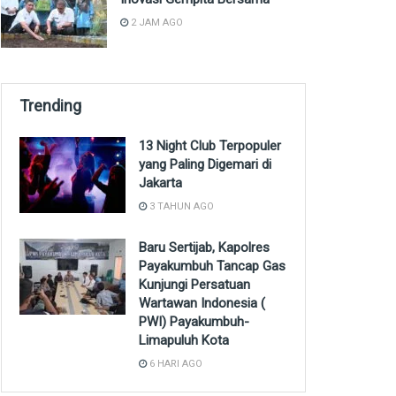
2 JAM AGO
Trending
13 Night Club Terpopuler
yang Paling Digemari di
Jakarta
3 TAHUN AGO
Baru Sertijab, Kapolres
Payakumbuh Tancap Gas
Kunjungi Persatuan
Wartawan Indonesia (
PWI) Payakumbuh-
Limapuluh Kota
6 HARI AGO