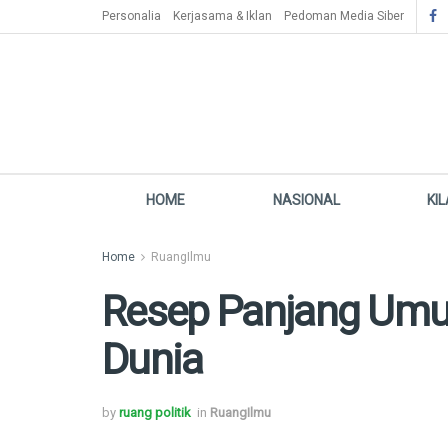
Personalia
Kerjasama & Iklan
Pedoman Media Siber
HOME
NASIONAL
KI
Home
RuangIlmu
Resep Panjang Umur 
Dunia
by
ruang politik
in
RuangIlmu