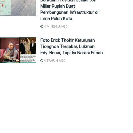
Bantuan Presiden Senilai 3,4
Miliar Rupiah Buat
Pembangunan Infrastruktur di
Lima Puluh Kota
4 MINGGU AGO
Foto Erick Thohir Keturunan
Tionghoa Tersebar, Lukman
Edy: Benar, Tapi Isi Narasi Fitnah
4 TAHUN AGO