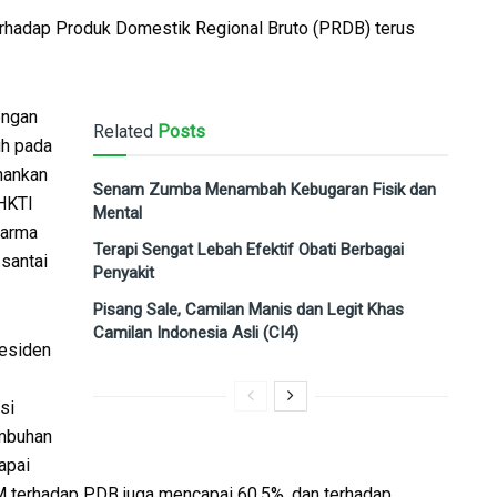
 terhadap Produk Domestik Regional Bruto (PRDB) terus
engan
Related
Posts
uh pada
ahankan
Senam Zumba Menambah Kebugaran Fisik dan
 HKTI
Mental
harma
Terapi Sengat Lebah Efektif Obati Berbagai
santai
Penyakit
Pisang Sale, Camilan Manis dan Legit Khas
Camilan Indonesia Asli (CI4)
esiden
si
umbuhan
apai
M terhadap PDB juga mencapai 60,5%, dan terhadap