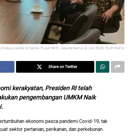
 Diskusi santai di Kantor Pusat HKTI, Jakarta Kamis (6 Juli 2023)./BJP/RuPol
Share on Twitter
i kerakyatan, Presiden RI telah
lakukan pengembangan UMKM Naik
.
ertumbuhan ekonomi pasca pandemi Covid-19, tak
uat sektor pertanian, perikanan, dan perkebunan.