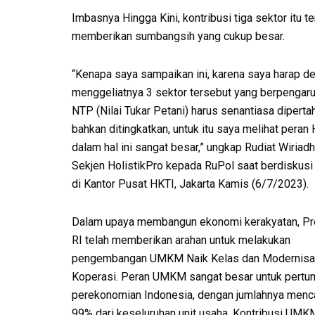
Imbasnya Hingga Kini, kontribusi tiga sektor itu
memberikan sumbangsih yang cukup besar.
“Kenapa saya sampaikan ini, karena saya harap d
menggeliatnya 3 sektor tersebut yang berpengar
NTP (Nilai Tukar Petani) harus senantiasa dipert
bahkan ditingkatkan, untuk itu saya melihat peran
dalam hal ini sangat besar,” ungkap Rudiat Wiriad
Sekjen HolistikPro kepada RuPol saat berdiskusi 
di Kantor Pusat HKTI, Jakarta Kamis (6/7/2023).
Dalam upaya membangun ekonomi kerakyatan, Pr
RI telah memberikan arahan untuk melakukan
pengembangan UMKM Naik Kelas dan Modernisa
Koperasi. Peran UMKM sangat besar untuk pert
perekonomian Indonesia, dengan jumlahnya menc
99% dari keseluruhan unit usaha. Kontribusi UMK