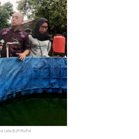
ya Lele/BJP/RuPol