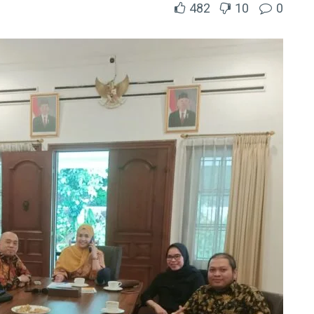
482
10
0