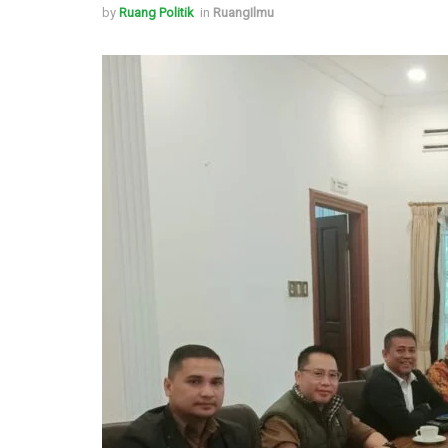
by
Ruang Politik
in
RuangIlmu