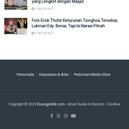
yang Lengket dengan Masjid
4 TAHUN AGO
Foto Erick Thohir Keturunan Tionghoa Tersebar,
Lukman Edy: Benar, Tapi Isi Narasi Fitnah
4 TAHUN AGO
Personalia
Kerjasama & Iklan
Pedoman Media Siber
Copyright © 2023
Ruangpolitik.com
- Smart Guide In Election
- Cre4tive