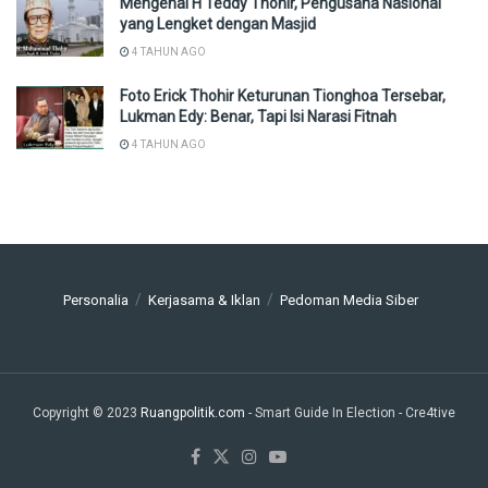
Mengenal H Teddy Thohir, Pengusaha Nasional
yang Lengket dengan Masjid
4 TAHUN AGO
Foto Erick Thohir Keturunan Tionghoa Tersebar,
Lukman Edy: Benar, Tapi Isi Narasi Fitnah
4 TAHUN AGO
Personalia
Kerjasama & Iklan
Pedoman Media Siber
Copyright © 2023
Ruangpolitik.com
- Smart Guide In Election
- Cre4tive