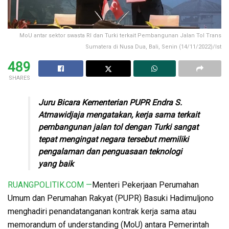
MoU antar sektor swasta RI dan Turki terkait Pembangunan Jalan Tol Trans
Sumatera di Nusa Dua, Bali, Senin (14/11/2022)/Ist
489
SHARES
Juru Bicara Kementerian PUPR Endra S.
Atmawidjaja mengatakan, kerja sama terkait
pembangunan jalan tol dengan Turki sangat
tepat mengingat negara tersebut memiliki
pengalaman dan penguasaan teknologi
yang baik
RUANGPOLITIK.COM —
Menteri Pekerjaan Perumahan
Umum dan Perumahan Rakyat (PUPR) Basuki Hadimuljono
menghadiri penandatanganan kontrak kerja sama atau
memorandum of understanding (MoU) antara Pemerintah