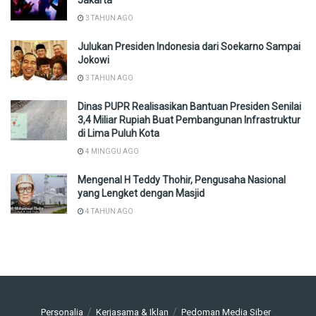
3 TAHUN AGO
Julukan Presiden Indonesia dari Soekarno Sampai
Jokowi
3 TAHUN AGO
Dinas PUPR Realisasikan Bantuan Presiden Senilai
3,4 Miliar Rupiah Buat Pembangunan Infrastruktur
di Lima Puluh Kota
4 MINGGU AGO
Mengenal H Teddy Thohir, Pengusaha Nasional
yang Lengket dengan Masjid
4 TAHUN AGO
Personalia
Kerjasama & Iklan
Pedoman Media Siber