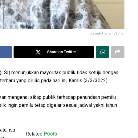
Djayadi Hanan LSI/ Ist
Share on Twitter
LSI) menunjukkan mayoritas publik tidak setuju dengan
rbaru yang dirilis pada hari ini, Kamis (3/3/3022).
rkan mengenai sikap publik terhadap penundaan pemilu
ik ingin pemilu tetap digelar sesuai jadwal yakni tahun
atu, isu
Related
Posts
eh