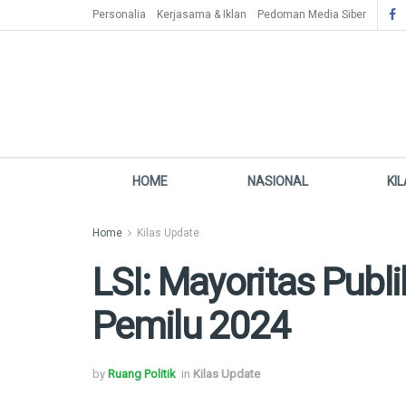
Personalia
Kerjasama & Iklan
Pedoman Media Siber
HOME
NASIONAL
KI
Home
Kilas Update
LSI: Mayoritas Pub
Pemilu 2024
by
Ruang Politik
in
Kilas Update