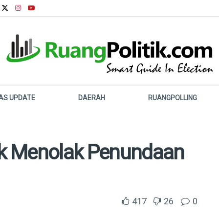
LAS UPDATE
DAERAH
RUANGPOLLING
lik Menolak Penundaan
417
26
0