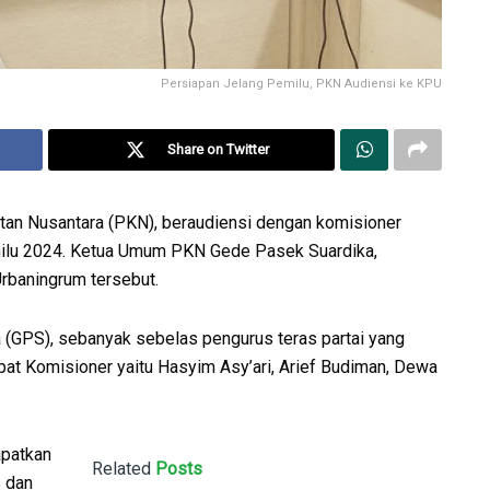
Persiapan Jelang Pemilu, PKN Audiensi ke KPU
Share on Twitter
tan Nusantara (PKN), beraudiensi dengan komisioner
milu 2024. Ketua Umum PKN Gede Pasek Suardika,
rbaningrum tersebut.
(GPS), sebanyak sebelas pengurus teras partai yang
pat Komisioner yaitu Hasyim Asy’ari, Arief Budiman, Dewa
apatkan
Related
Posts
s dan