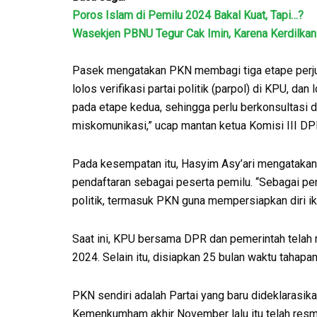
Poros Islam di Pemilu 2024 Bakal Kuat, Tapi…?
Wasekjen PBNU Tegur Cak Imin, Karena Kerdilkan
Pasek mengatakan PKN membagi tiga etape perju
lolos verifikasi partai politik (parpol) di KPU, d
pada etape kedua, sehingga perlu berkonsultasi 
miskomunikasi,” ucap mantan ketua Komisi III DPR
Pada kesempatan itu, Hasyim Asy’ari mengataka
pendaftaran sebagai peserta pemilu. “Sebagai pe
politik, termasuk PKN guna mempersiapkan diri iku
Saat ini, KPU bersama DPR dan pemerintah telah
2024. Selain itu, disiapkan 25 bulan waktu tahapan
PKN sendiri adalah Partai yang baru dideklarasi
Kemenkumham akhir November lalu itu telah resm