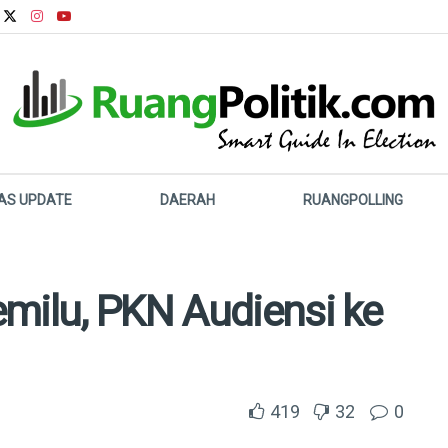
LAS UPDATE
DAERAH
RUANGPOLLING
milu, PKN Audiensi ke
419
32
0