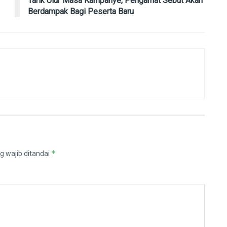
Tarik Ulur Masa Kampanye, Pengamat Sebut Akan
Berdampak Bagi Peserta Baru
*
g wajib ditandai