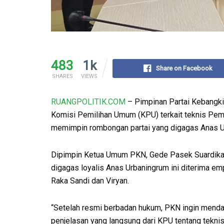
483
1k
Share on Facebook
SHARES
VIEWS
RUANGPOLITIK.COM
– Pimpinan Partai Kebangki
Komisi Pemilihan Umum (KPU) terkait teknis Pe
memimpin rombongan partai yang digagas Anas U
Dipimpin Ketua Umum PKN, Gede Pasek Suardika 
digagas loyalis Anas Urbaningrum ini diterima em
Raka Sandi dan Viryan.
“Setelah resmi berbadan hukum, PKN ingin mend
penjelasan yang langsung dari KPU tentang tekni