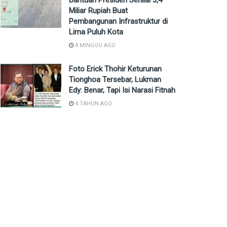
Bantuan Presiden Senilai 3,4
Miliar Rupiah Buat
Pembangunan Infrastruktur di
Lima Puluh Kota
4 MINGGU AGO
Foto Erick Thohir Keturunan
Tionghoa Tersebar, Lukman
Edy: Benar, Tapi Isi Narasi Fitnah
4 TAHUN AGO