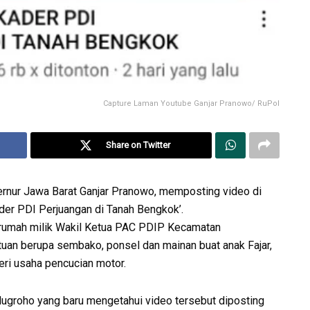
Capture Laman Youtube Ganjar Pranowo/ RuPol
Share on Twitter
ernur Jawa Barat Ganjar Pranowo, memposting video di
der PDI Perjuangan di Tanah Bengkok’.
 rumah milik Wakil Ketua PAC PDIP Kecamatan
uan berupa sembako, ponsel dan mainan buat anak Fajar,
ri usaha pencucian motor.
ugroho yang baru mengetahui video tersebut diposting