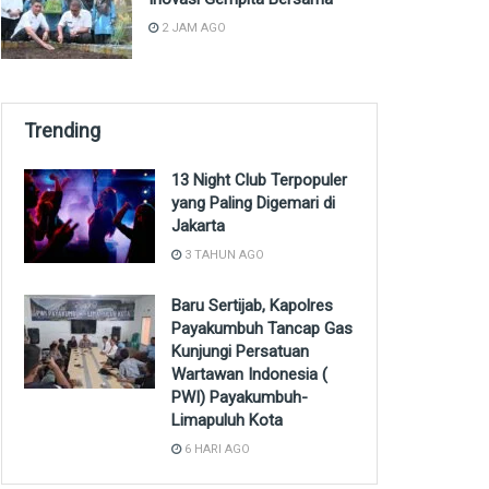
2 JAM AGO
Trending
13 Night Club Terpopuler
yang Paling Digemari di
Jakarta
3 TAHUN AGO
Baru Sertijab, Kapolres
Payakumbuh Tancap Gas
Kunjungi Persatuan
Wartawan Indonesia (
PWI) Payakumbuh-
Limapuluh Kota
6 HARI AGO