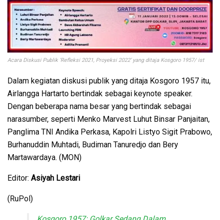
Acara Diskusi Publik ‘Refleksi 2021, Proyeksi 2022’ yang ditaja Kosgoro 1957/ ist
Dalam kegiatan diskusi publik yang ditaja Kosgoro 1957 itu,
Airlangga Hartarto bertindak sebagai keynote speaker.
Dengan beberapa nama besar yang bertindak sebagai
narasumber, seperti Menko Marvest Luhut Binsar Panjaitan,
Panglima TNI Andika Perkasa, Kapolri Listyo Sigit Prabowo,
Burhanuddin Muhtadi, Budiman Tanuredjo dan Bery
Martawardaya. (MON)
Editor:
Asiyah Lestari
(RuPol)
Kosgoro 1957: Golkar Sedang Dalam