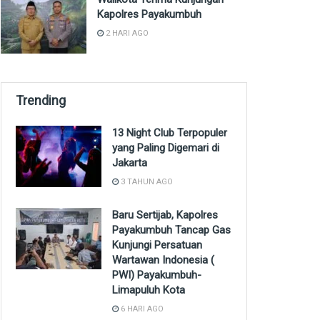
Kapolres Payakumbuh
2 HARI AGO
Trending
13 Night Club Terpopuler
yang Paling Digemari di
Jakarta
3 TAHUN AGO
Baru Sertijab, Kapolres
Payakumbuh Tancap Gas
Kunjungi Persatuan
Wartawan Indonesia (
PWI) Payakumbuh-
Limapuluh Kota
6 HARI AGO