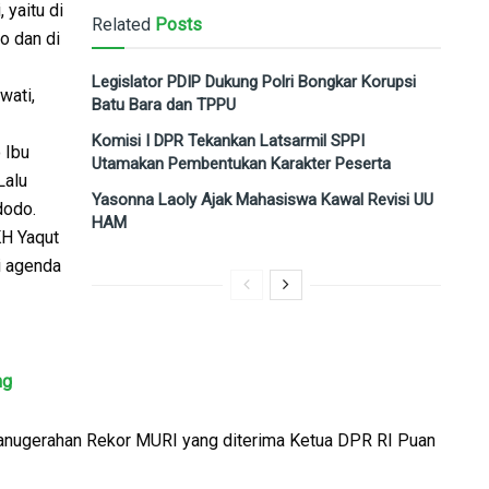
 yaitu di
Related
Posts
o dan di
Legislator PDIP Dukung Polri Bongkar Korupsi
wati,
Batu Bara dan TPPU
Komisi I DPR Tekankan Latsarmil SPPI
 Ibu
Utamakan Pembentukan Karakter Peserta
Lalu
Yasonna Laoly Ajak Mahasiswa Kawal Revisi UU
dodo.
HAM
H Yaqut
i agenda
ng
nganugerahan Rekor MURI yang diterima Ketua DPR RI Puan