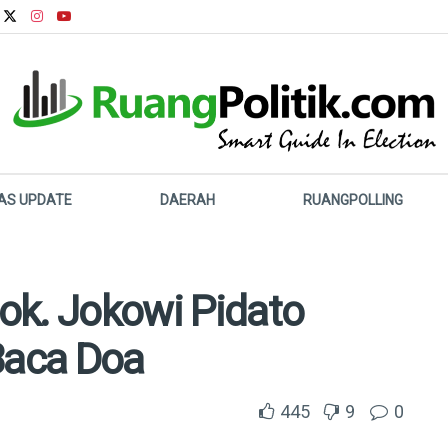
LAS UPDATE
DAERAH
RUANGPOLLING
ok. Jokowi Pidato
Baca Doa
445
9
0