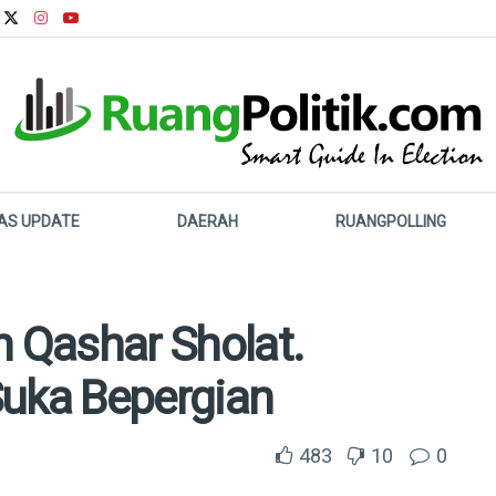
LAS UPDATE
DAERAH
RUANGPOLLING
 Qashar Sholat.
Suka Bepergian
483
10
0