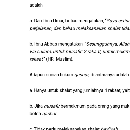
adalah:
a. Dari Ibnu Umar, beliau mengatakan, “
Saya sering
perjalanan, dan beliau melaksanakan shalat tidak
b. Ibnu Abbas mengatakan, “
Sesungguhnya, Allah m
wa sallam; untuk musafir: 2 rakaat, untuk mukim:
rakaat
.” (HR. Muslim).
Adapun rincian hukum
qashar
, di antaranya adalah
a. Hanya untuk shalat yang jumlahnya 4 rakaat, yaitu
b. Jika
musafir
bermakmum pada orang yang mukim
boleh
qashar
.
c. Tidak perlu melaksanakan shalat
ba’diyah
.