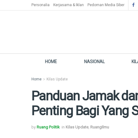
Personalia
Kerjasama & Iklan
Pedoman Media Siber
HOME
NASIONAL
KI
Home
Kilas Update
Panduan Jamak dan
Penting Bagi Yang 
by
Ruang Politik
in
Kilas Update
,
RuangIlmu