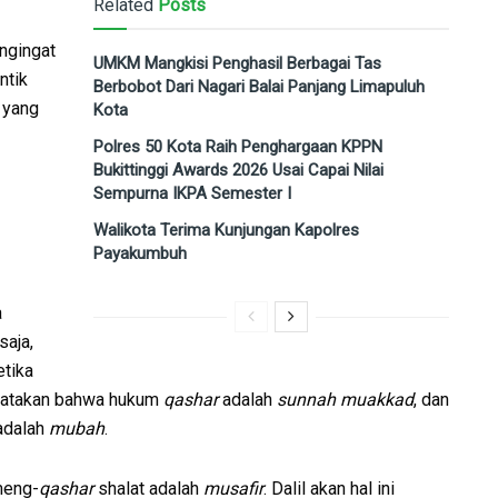
Related
Posts
ngingat
UMKM Mangkisi Penghasil Berbagai Tas
ntik
Berbobot Dari Nagari Balai Panjang Limapuluh
l yang
Kota
Polres 50 Kota Raih Penghargaan KPPN
Bukittinggi Awards 2026 Usai Capai Nilai
Sempurna IKPA Semester I
Walikota Terima Kunjungan Kapolres
Payakumbuh
a
saja,
etika
ngatakan bahwa hukum
qashar
adalah
sunnah muakkad
, dan
dalah
mubah
.
meng-
qashar
shalat adalah
musafir
. Dalil akan hal ini