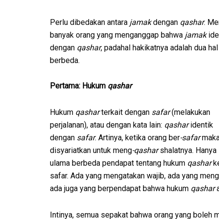
Perlu dibedakan antara
jamak
dengan
qashar
. Me
banyak orang yang menganggap bahwa
jamak
ide
dengan
qashar
, padahal hakikatnya adalah dua ha
berbeda.
Pertama: Hukum
qashar
Hukum
qashar
terkait dengan
safar
(melakukan
perjalanan), atau dengan kata lain:
qashar
identik
dengan
safar
. Artinya, ketika orang ber
-safar
mak
disyariatkan untuk meng
-qashar
shalatnya. Hanya 
ulama berbeda pendapat tentang hukum
qashar
k
safar. Ada yang mengatakan wajib, ada yang me
ada juga yang berpendapat bahwa hukum
qashar
a
Intinya, semua sepakat bahwa orang yang boleh 