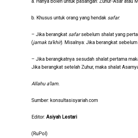
a. Hanya boleh untuk pasangan: Zuhur-Asar atau M
b. Khusus untuk orang yang hendak
safar
:
– Jika berangkat
safar
sebelum shalat yang perta
(
jamak ta’khir
). Misalnya: Jika berangkat sebelum
– Jika berangkatnya sesudah shalat pertama ma
Jika berangkat setelah Zuhur, maka shalat Asarnya
Allahu a’lam.
Sumber: konsultasisyariah.com
Editor:
Asiyah Lestari
(RuPol)