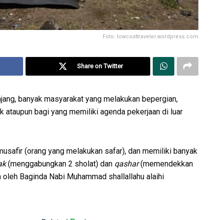
Foto: lowcosttraveler.wordpress.com
Share on Twitter
ang, banyak masyarakat yang melakukan bepergian,
k ataupun bagi yang memiliki agenda pekerjaan di luar
musafir (orang yang melakukan safar), dan memiliki banyak
ak
(menggabungkan 2 sholat) dan
qashar
(memendekkan
an oleh Baginda Nabi Muhammad shallallahu alaihi