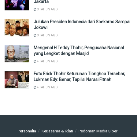
Jakarta
3 TAHUN AGO
Julukan Presiden Indonesia dari Soekarno Sampai
Jokowi
3 TAHUN AGO
Mengenal H Teddy Thohir, Pengusaha Nasional
yang Lengket dengan Masjid
4 TAHUN AGO
Foto Erick Thohir Keturunan Tionghoa Tersebar,
Lukman Edy: Benar, Tapi Isi Narasi Fitnah
4 TAHUN AGO
Personalia
Kerjasama & Iklan
Pedoman Media Siber