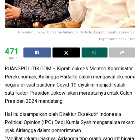
Presiden Jokowi bersama Airlangga Hartarto, karpet merah regenerasi
kepemimpinan? / net
471
SHARES
RUANGPOLITIK.COM – Kiprah sukses Menteri Koordinator
Perekonomian, Airlangga Hartarto dalam mengawal ekonomi
negara di saat pandemi Covid-19 diyakini menjadi salah
satu faktor Presiden Jokowi akan merestuinya untuk Calon
Presiden 2024 mendatang.
Hal itu disampaikan oleh Direktur Eksekutif Indonesia
Political Opinion (IPO) Dedi Kurnia Syah menganalisa rekam
jejak Airlangga dalam pemerintahan.
“Melihat rekam jejaknya, Airlangga tipe orang yang irit bicara