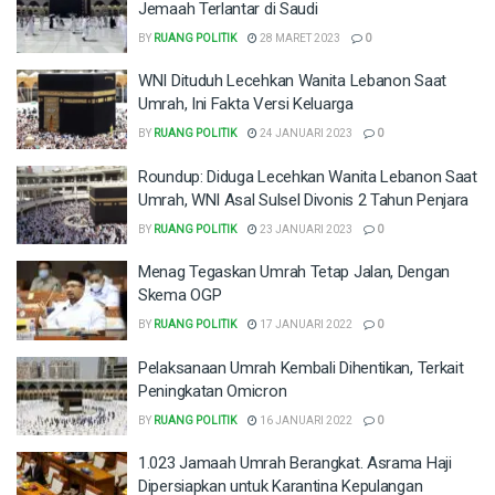
Jemaah Terlantar di Saudi
BY
RUANG POLITIK
28 MARET 2023
0
WNI Dituduh Lecehkan Wanita Lebanon Saat
Umrah, Ini Fakta Versi Keluarga
BY
RUANG POLITIK
24 JANUARI 2023
0
Roundup: Diduga Lecehkan Wanita Lebanon Saat
Umrah, WNI Asal Sulsel Divonis 2 Tahun Penjara
BY
RUANG POLITIK
23 JANUARI 2023
0
Menag Tegaskan Umrah Tetap Jalan, Dengan
Skema OGP
BY
RUANG POLITIK
17 JANUARI 2022
0
Pelaksanaan Umrah Kembali Dihentikan, Terkait
Peningkatan Omicron
BY
RUANG POLITIK
16 JANUARI 2022
0
1.023 Jamaah Umrah Berangkat. Asrama Haji
Dipersiapkan untuk Karantina Kepulangan