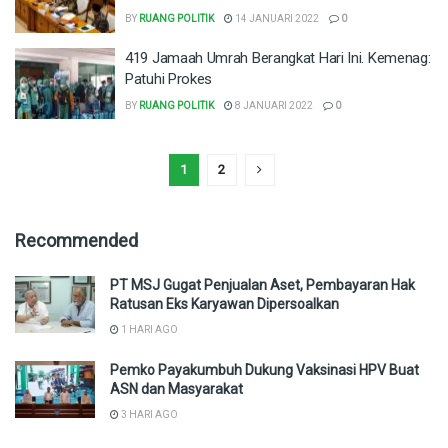
BY
RUANG POLITIK
14 JANUARI 2022
0
419 Jamaah Umrah Berangkat Hari Ini. Kemenag:
Patuhi Prokes
BY
RUANG POLITIK
8 JANUARI 2022
0
1
2
Recommended
PT MSJ Gugat Penjualan Aset, Pembayaran Hak
Ratusan Eks Karyawan Dipersoalkan
1 HARI AGO
Pemko Payakumbuh Dukung Vaksinasi HPV Buat
ASN dan Masyarakat
3 HARI AGO