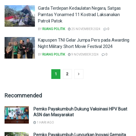
Garda Terdepan Kedaulatan Negara, Satgas
Pamtas Yonarmed 11 Kostrad Laksanakan
Patroli Patok
BY
RUANG POLITIK
25 NOVEMBER 2024
0
Kapuspen TNI Gelar Jumpa Pers pada Awarding
Night Military Short Movie Festival 2024
BY
RUANG POLITIK
9 NOVEMBER 2024
0
1
2
Recommended
Pemko Payakumbuh Dukung Vaksinasi HPV Buat
ASN dan Masyarakat
1 HARI AGO
Pemko Payakumbuh Luncurkan Inovasi Gempita