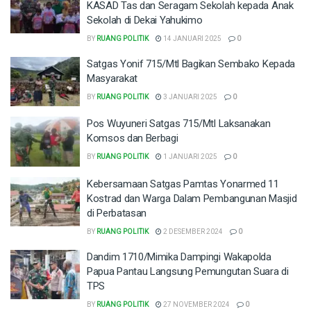
KASAD Tas dan Seragam Sekolah kepada Anak
Sekolah di Dekai Yahukimo
BY
RUANG POLITIK
14 JANUARI 2025
0
Satgas Yonif 715/Mtl Bagikan Sembako Kepada
Masyarakat
BY
RUANG POLITIK
3 JANUARI 2025
0
Pos Wuyuneri Satgas 715/Mtl Laksanakan
Komsos dan Berbagi
BY
RUANG POLITIK
1 JANUARI 2025
0
Kebersamaan Satgas Pamtas Yonarmed 11
Kostrad dan Warga Dalam Pembangunan Masjid
di Perbatasan
BY
RUANG POLITIK
2 DESEMBER 2024
0
Dandim 1710/Mimika Dampingi Wakapolda
Papua Pantau Langsung Pemungutan Suara di
TPS
BY
RUANG POLITIK
27 NOVEMBER 2024
0