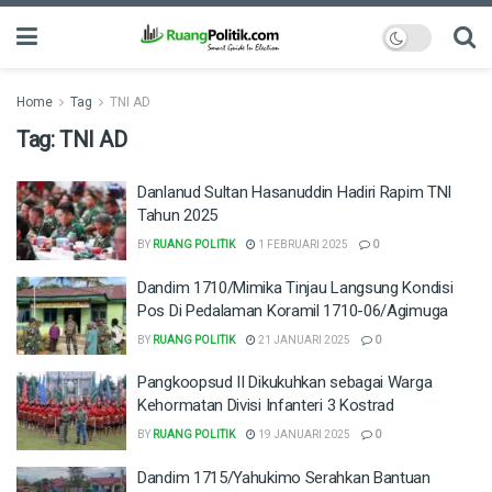
Home
Tag
TNI AD
Tag:
TNI AD
Danlanud Sultan Hasanuddin Hadiri Rapim TNI
Tahun 2025
BY
RUANG POLITIK
1 FEBRUARI 2025
0
Dandim 1710/Mimika Tinjau Langsung Kondisi
Pos Di Pedalaman Koramil 1710-06/Agimuga
BY
RUANG POLITIK
21 JANUARI 2025
0
Pangkoopsud II Dikukuhkan sebagai Warga
Kehormatan Divisi Infanteri 3 Kostrad
BY
RUANG POLITIK
19 JANUARI 2025
0
Dandim 1715/Yahukimo Serahkan Bantuan