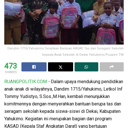
Dandim 1715/Yahukimo Serahkan Bantuan KASAD Tas dan Seragam Sekolah
kepada Anak Sekolah di Dekai Yahukimo/Puspen TNI
473
SHARES
RUANGPOLITIK.COM –
Dalam upaya mendukung pendidikan
anak-anak di wilayahnya, Dandim 1715/Yahukimo, Letkol Inf
Tommy Yudistyo, S.Sos.,M.Han, kembali menunjukkan
komitmennya dengan menyerahkan bantuan berupa tas dan
seragam sekolah kepada siswa-siswi di Dekai, Kabupaten
Yahukimo. Kegiatan ini merupakan bagian dari program
KASAD (Kepala Staf Angkatan Darat) yang bertujuan