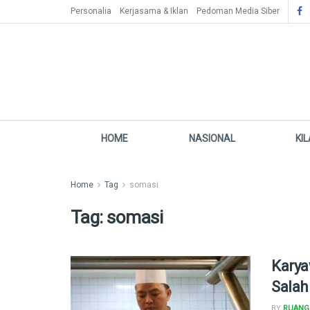
Personalia
Kerjasama & Iklan
Pedoman Media Siber
HOME
NASIONAL
KI
Home
Tag
somasi
Tag:
somasi
Karya
Salah
BY
RUANG 