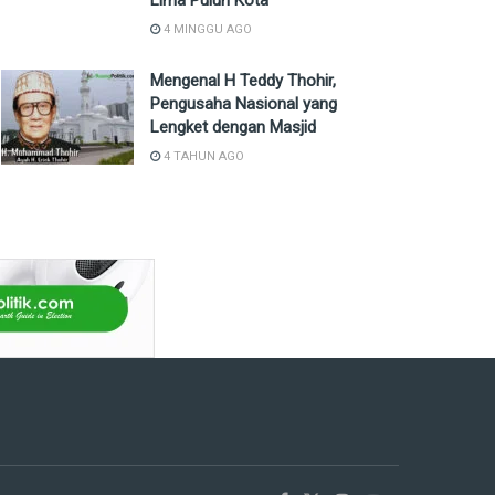
Lima Puluh Kota
4 MINGGU AGO
Mengenal H Teddy Thohir,
Pengusaha Nasional yang
Lengket dengan Masjid
4 TAHUN AGO