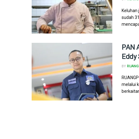
Keluhan 
sudah 31
mencapai
PAN A
Eddy 
BY
RUANG 
RUANGPO
melalui 
berkaitan