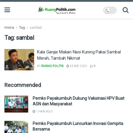
Home
Tag
sambal
Tag:
sambal
Kala Ganjar Makan Nasi Kuning Pakai Sambal
Merah, Tambah Nikmat
BY
RUANG POLITIK
24 MEI 2023
0
Recommended
Pemko Payakumbuh Dukung Vaksinasi HPV Buat
ASN dan Masyarakat
1 HARI AGO
Pemko Payakumbuh Luncurkan Inovasi Gempita
Bersama