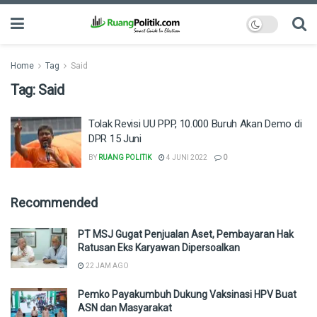
Home
Tag
Said
Tag:
Said
Tolak Revisi UU PPP, 10.000 Buruh Akan Demo di
DPR 15 Juni
BY
RUANG POLITIK
4 JUNI 2022
0
Recommended
PT MSJ Gugat Penjualan Aset, Pembayaran Hak
Ratusan Eks Karyawan Dipersoalkan
22 JAM AGO
Pemko Payakumbuh Dukung Vaksinasi HPV Buat
ASN dan Masyarakat