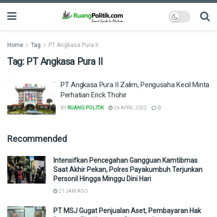
Home
Tag
PT Angkasa Pura II
Tag:
PT Angkasa Pura II
PT Angkasa Pura II Zalim, Pengusaha Kecil Minta
Perhatian Erick Thohir
BY
RUANG POLITIK
26 APRIL 2022
0
Recommended
Intensifkan Pencegahan Gangguan Kamtibmas
Saat Akhir Pekan, Polres Payakumbuh Terjunkan
Personil Hingga Minggu Dini Hari
21 JAM AGO
PT MSJ Gugat Penjualan Aset, Pembayaran Hak