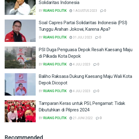
Solidaritas Indonesia
BY
RUANG POLITIK
1 AGUSTUS 2023
0
Soal Capres Partai Solidaritas Indonesia (PSI)
Tunggu Arahan Jokowi, Karena Apa?
BY
RUANG POLITIK
31 JULI 2023
0
PSI Duga Penguasa Depok Resah Kaesang Maju
di Pilkada Kota Depok
BY
RUANG POLITIK
4 JULI 2023
0
Baliho Raksasa Dukung Kaesang Maju Wali Kota
Depok Dicopot
BY
RUANG POLITIK
4 JULI 2023
0
Tamparan Keras untuk PSI, Pengamat: Tidak
Dibutuhkan di Pilpres 2024
BY
RUANG POLITIK
21 JUNI 2022
0
Recommended