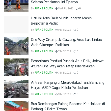
Selama Perjalanan, Ini Tipsnya…
BY
RUANG POLITIK
5 APRIL 2023
0
Hari Ini Arus Balik Mudik Lebaran Masih
Berpotensi Padat
BY
RUANG POLITIK
9 MEI 2022
0
One Way Cikampek-Cawang, Arus Lalu Lintas
Arah Cikampek Dialihkan
BY
RUANG POLITIK
7 MEI 2022
0
Pemerintah Prediksi Puncak Arus Balik, Jokowi:
Aturan One Way akan Tetap Diberlakukan
BY
RUANG POLITIK
3 MEI 2022
0
Antrean Panjang di Merak-Bakauheni, Bambang
Haryo: ASDP Gagal Kelola Pelabuhan
BY
RUANG POLITIK
3 MEI 2022
0
Bus Rombongan Pulang Basamo Kecelakaan di
Padang, 2 Balita Tewas