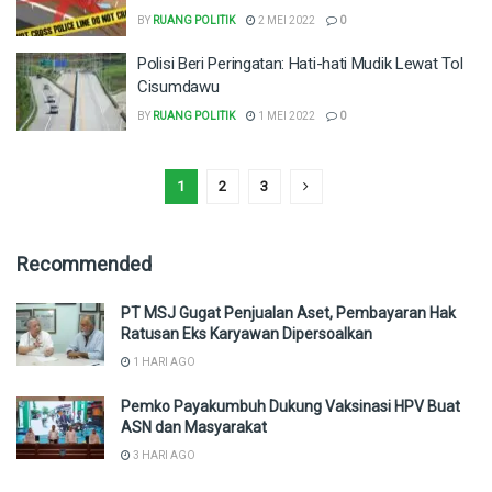
BY
RUANG POLITIK
2 MEI 2022
0
Polisi Beri Peringatan: Hati-hati Mudik Lewat Tol
Cisumdawu
BY
RUANG POLITIK
1 MEI 2022
0
1
2
3
Recommended
PT MSJ Gugat Penjualan Aset, Pembayaran Hak
Ratusan Eks Karyawan Dipersoalkan
1 HARI AGO
Pemko Payakumbuh Dukung Vaksinasi HPV Buat
ASN dan Masyarakat
3 HARI AGO