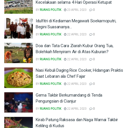
Kecelakaan selama 4 Hari Operasi Ketupat
BY
RUANG POLITIK
23 APRIL 2023
0
Idulfitri di Kediaman Megawati Soekarnoputri,
Begini Suasananya…
BY
RUANG POLITIK
22 APRIL 2023
0
Doa dan Tata Cara Ziarah Kubur Orang Tua,
Bolehkah Menyiram Air di Atas Kuburan?
BY
RUANG POLITIK
22 APRIL 2023
0
Nasi Kebuli Daging Rice Cooker, Hidangan Praktis
Saat Lebaran ala Chef Fajar
BY
RUANG POLITIK
22 APRIL 2023
0
Gema Takbir Berkumandang di Tenda
Pengungsian di Cianjur
BY
RUANG POLITIK
22 APRIL 2023
0
Kirab Patung Raksasa dan Naga Warnai Takbir
Keliling di Kudus