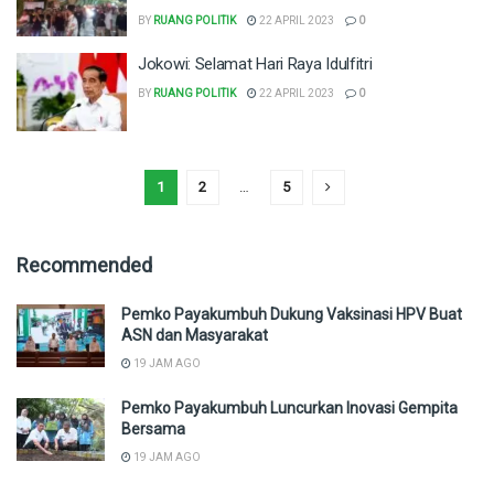
BY
RUANG POLITIK
22 APRIL 2023
0
Jokowi: Selamat Hari Raya Idulfitri
BY
RUANG POLITIK
22 APRIL 2023
0
1
2
…
5
Recommended
Pemko Payakumbuh Dukung Vaksinasi HPV Buat
ASN dan Masyarakat
19 JAM AGO
Pemko Payakumbuh Luncurkan Inovasi Gempita
Bersama
19 JAM AGO