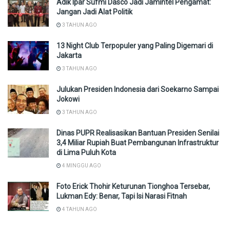
Adik Ipar Sufmi Dasco Jadi Jamintel Pengamat:
Jangan Jadi Alat Politik
3 TAHUN AGO
13 Night Club Terpopuler yang Paling Digemari di
Jakarta
3 TAHUN AGO
Julukan Presiden Indonesia dari Soekarno Sampai
Jokowi
3 TAHUN AGO
Dinas PUPR Realisasikan Bantuan Presiden Senilai
3,4 Miliar Rupiah Buat Pembangunan Infrastruktur
di Lima Puluh Kota
4 MINGGU AGO
Foto Erick Thohir Keturunan Tionghoa Tersebar,
Lukman Edy: Benar, Tapi Isi Narasi Fitnah
4 TAHUN AGO