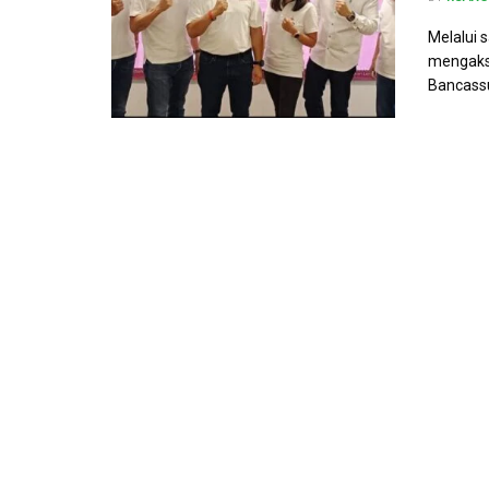
Melalui 
mengakse
Bancassur