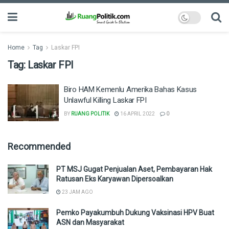
Home
Tag
Laskar FPI
Tag:
Laskar FPI
Biro HAM Kemenlu Amerika Bahas Kasus
Unlawful Killing Laskar FPI
BY
RUANG POLITIK
16 APRIL 2022
0
Recommended
PT MSJ Gugat Penjualan Aset, Pembayaran Hak
Ratusan Eks Karyawan Dipersoalkan
23 JAM AGO
Pemko Payakumbuh Dukung Vaksinasi HPV Buat
ASN dan Masyarakat